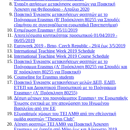
Έναρξη αιτήσεων μετακίνησης φοιτητών για Πρακτική
Άσκηση για Φεβρουάριο - Απρίλιο 2020
Πρακτικό Έγκρισης μετακινήσεων φοιτητών με το
Πρόγραμμα Erasmus (B' Πρόσκληση 80255 για Σπουδές
εξαμήνου σε συνεργαζόμενα ευρωπαϊκά Πανεπιστήμια)
Ενημέρωση Erasmus+ 05/11/2019
Αποτελέσματα κινητικότητας προσωπικού 01/04/2019 -
06/05/2019
Euroweek 2019 - Brno, Czech Republic - 29/4 έως 3/5/2019
International Teaching Week 2019 Schedule
International Teaching Week 2019 Course Schedule
Πρακτικό Έγκρισης μετακινήσεων φοιτητών με το
Πρόγραμμα Erasmus (Α' Πρόσκληση 80255 για Σπουδές και
Β' πρόσκληση 80255 για Πρακτική)
Counseling for Erasmus students
Πρακτικό Έγκρισης μετακινήσεων μελών ΔΕΠ, ΕΔΙΠ,
ΕΤΕΠ και Διοικητικού Προσωπικού με το Πρόγραμμα
Erasmus+ (Α' Πρόσκληση 80255)
Δέσμη μέτρων του προγράμματος Erasmus+ της Ευρωπαϊκής
Ένωσης σχετικά με την αποχώρηση του Ηνωμένου
Βασιλείου από την ΕΕ
Εξωραϊσμός χώρων του ΤΕΙ ΑΜΘ από την εθελοντική
ομάδα φοιτητών "Theseus Club"
Αίτηση φοιτητών ΤΕΙ ΑΜΘ για Πρακτική Άσκηση
Erasmus+ με έναρξη από Μάιο έως και Αύγουστο 2019