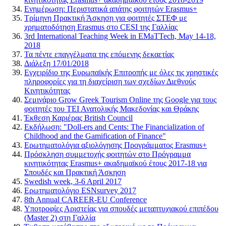
Ενημέρωση: Περιστατικά απάτης φοιτητών Erasmus+
Τρίμηνη Πρακτική Άσκηση για φοιτητές ΣΤΕΦ με
χρηματοδότηση Erasmus στο CESI της Γαλλίας
3rd International Teaching Week in EMaTTech, May 14-18,
2018
Τα πέντε επαγγέλματα της επόμενης δεκαετίας
Διάλεξη 17/01/2018
Εγχειρίδιο της Ευρωπαϊκής Επιτροπής με όλες τις χρηστικές
πληροφορίες για τη διαχείριση των σχεδίων Διεθνούς
Κινητικότητας
Σεμινάριο Grow Greek Tourism Online της Google για τους
φοιτητές του ΤΕΙ Ανατολικής Μακεδονίας και Θράκης
Έκθεση Καριέρας British Council
Εκδήλωση: "Doll-ers and Cents: The Financialization of
Childhood and the Gamification of Finance"
Ερωτηματολόγια αξιολόγησης Προγράμματος Erasmus+
Πρόσκληση συμμετοχής φοιτητών στο Πρόγραμμα
κινητικότητας Erasmus+ ακαδημαϊκού έτους 2017-18 για
Σπουδές και Πρακτική Άσκηση
Swedish week, 3-6 April 2017
Ερωτηματολόγιο ESNsurvey 2017
8th Annual CAREER-EU Conference
Υποτροφίες Αριστείας για σπουδές μεταπτυχιακού επιπέδου
(Master 2) στη Γαλλία