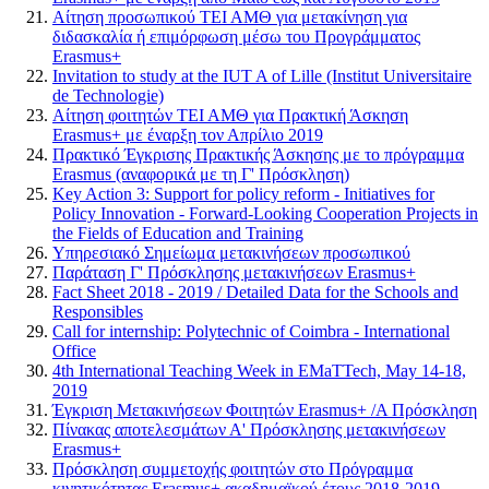
Αίτηση προσωπικού ΤΕΙ ΑΜΘ για μετακίνηση για
διδασκαλία ή επιμόρφωση μέσω του Προγράμματος
Erasmus+
Invitation to study at the IUT A of Lille (Institut Universitaire
de Technologie)
Αίτηση φοιτητών ΤΕΙ ΑΜΘ για Πρακτική Άσκηση
Erasmus+ με έναρξη τον Απρίλιο 2019
Πρακτικό Έγκρισης Πρακτικής Άσκησης με το πρόγραμμα
Erasmus (αναφορικά με τη Γ' Πρόσκληση)
Key Action 3: Support for policy reform - Initiatives for
Policy Innovation - Forward-Looking Cooperation Projects in
the Fields of Education and Training
Υπηρεσιακό Σημείωμα μετακινήσεων προσωπικού
Παράταση Γ' Πρόσκλησης μετακινήσεων Erasmus+
Fact Sheet 2018 - 2019 / Detailed Data for the Schools and
Responsibles
Call for internship: Polytechnic of Coimbra - International
Office
4th International Teaching Week in EMaTTech, May 14-18,
2019
Έγκριση Μετακινήσεων Φοιτητών Erasmus+ /A Πρόσκληση
Πίνακας αποτελεσμάτων Α' Πρόσκλησης μετακινήσεων
Erasmus+
Πρόσκληση συμμετοχής φοιτητών στο Πρόγραμμα
κινητικότητας Erasmus+ ακαδημαϊκού έτους 2018-2019