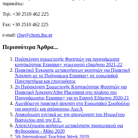
παρακάτω:
Τηλ: +30 2510 462 225
Fax: +30 2510 462 225
e-mail:
i3se@chem.ihu.gr
Περισσότερα Άρθρα...
Πρόσκληση συμμετοχής Φοιτητών για προγράμματα
κινητικότητας Erasmus+ χειμερινού εξαμήνου 2021-22
Πρακτικό Έγκρισης μετακινήσεων φοιτητών για Πρακτική
Άσκηση με το Πρόγραμμα Erasmus+ σε ευρωπαϊκά
Πανεπιστήμια και επιχειρήσεις
2η Πρόσκληση Συμμετοχής Κινητικότητας Φοιτητών για
Πρακτική Άσκηση/After Placement στο πλαίσιο του
Προγράμματος Erasmus+ για το Εαρινό Εξάμηνο 2020-21
Αμειβόμενη πρακτική άσκηση στο Ευρωπαϊκό Συμβούλιο
για φοιτητές και απόφοιτους ΑμεΑ
Ανακοίνωση σχετικά με την αποχώρηση του Ηνωμένου
Βασιλείου από την Ε.Ε.
Αποτελέσματα αιτήσεων μετακίνησης προσωπικού για
Φεβρουάριο - Μάιο 2020
5th International Teaching Week 2020