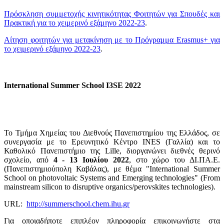
Πρόσκληση συμμετοχής κινητικότητας Φοιτητών για Σπουδές και
Πρακτική για το χειμερινό εξάμηνο 2022-23
.
Αίτηση φοιτητών για μετακίνηση με το Πρόγραμμα Erasmus+ για
το χειμερινό εξάμηνο 2022-23
.
International Summer School I3SE 2022
Το Τμήμα Χημείας του Διεθνούς Πανεπιστημίου της Ελλάδος, σε
συνεργασία με το Ερευνητικό Κέντρο INES (Γαλλία) και το
Καθολικό Πανεπιστήμιο της Lille, διοργανώνει διεθνές θερινό
σχολείο, από
4 - 13 Ιουλίου 2022
, στο χώρο του ΔΙ.ΠΑ.Ε.
(Πανεπιστημιούπολη Καβάλας), με θέμα "International Summer
School on photovoltaic Systems and Emerging technologies" (From
mainstream silicon to disruptive organics/perovskites technologies).
URL:
http://summerschool.chem.ihu.gr
Για οποιαδήποτε επιπλέον πληροφορία επικοινωνήστε στα