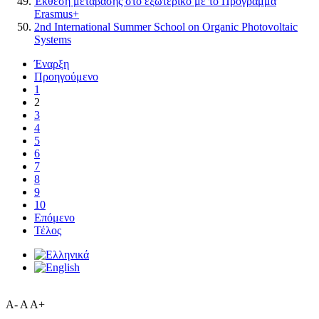
Έκθεση μετάβασης στο εξωτερικό με το Πρόγραμμα
Erasmus+
2nd International Summer School on Organic Photovoltaic
Systems
Έναρξη
Προηγούμενο
1
2
3
4
5
6
7
8
9
10
Επόμενο
Τέλος
A-
A
A+