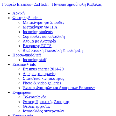
Γραφείο Erasmus+ Δι.Πα.Ε. - Πανεπιστημιούπολη Καβάλας
Αρχική
Φοιτητές/Students
Μετακίνηση για Σπουδές
Μετακίνηση για Π.Α.
Incoming students
Συμβουλές και ασφάλιση
Άτομα με Αναπηρία
Εφαρμογή ECTS
Διαδικτυακή Γλωσσική Υποστήριξη
Προσωπικό/Staff
Incoming staff
Erasmus+ info
Erasmus charter 2014-20
Διμερείς συμφωνίες
Στατιστικά κινητικότητας
Photo & video galleries
Ένωση Φοιτητών και Αποφοίτων Erasmus+
Ενημέρωση
Τελευταία νέα
Θέσεις Πρακτικής Άσκησης
Θέσεις εργασίας
Ιστοσελίδες συνεργατών
Επικοινωνία