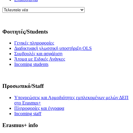
Φοιτητές/Students
Γενικές πληροφορίες
Διαδικτυακή γλωσσική υποστήριξη OLS
Συμβουλές και ασφάλιση
Άτομα με Ειδικές Ανάγκες
Incoming students
Προσωπικό/Staff
Υποχρεώσεις και Αρμοδιότητες εμπλεκομένων μελών ΔΕΠ
στο Erasmus+
Πληροφορίες και έγγραφα
Incoming staff
Erasmus+ info