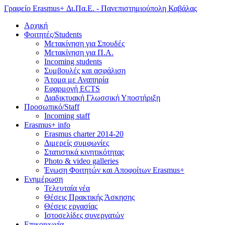
Γραφείο Erasmus+ Δι.Πα.Ε. - Πανεπιστημιούπολη Καβάλας
Αρχική
Φοιτητές/Students
Μετακίνηση για Σπουδές
Μετακίνηση για Π.Α.
Incoming students
Συμβουλές και ασφάλιση
Άτομα με Αναπηρία
Εφαρμογή ECTS
Διαδικτυακή Γλωσσική Υποστήριξη
Προσωπικό/Staff
Incoming staff
Erasmus+ info
Erasmus charter 2014-20
Διμερείς συμφωνίες
Στατιστικά κινητικότητας
Photo & video galleries
Ένωση Φοιτητών και Αποφοίτων Erasmus+
Ενημέρωση
Τελευταία νέα
Θέσεις Πρακτικής Άσκησης
Θέσεις εργασίας
Ιστοσελίδες συνεργατών
Επικοινωνία