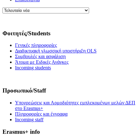
Φοιτητές/Students
Γενικές πληροφορίες
Διαδικτυακή γλωσσική υποστήριξη OLS
Συμβουλές και ασφάλιση
Άτομα με Ειδικές Ανάγκες
Incoming students
Προσωπικό/Staff
Υποχρεώσεις και Αρμοδιότητες εμπλεκομένων μελών ΔΕΠ
στο Erasmus+
Πληροφορίες και έγγραφα
Incoming staff
Erasmus+ info