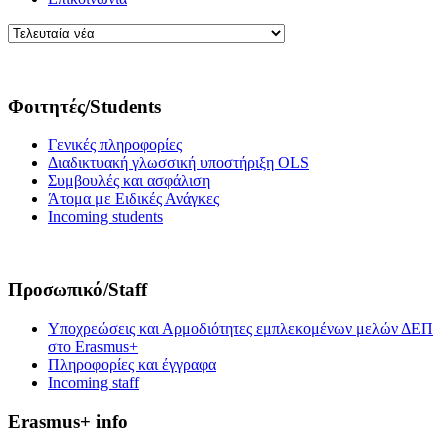
Φοιτητές/Students
Γενικές πληροφορίες
Διαδικτυακή γλωσσική υποστήριξη OLS
Συμβουλές και ασφάλιση
Άτομα με Ειδικές Ανάγκες
Incoming students
Προσωπικό/Staff
Υποχρεώσεις και Αρμοδιότητες εμπλεκομένων μελών ΔΕΠ
στο Erasmus+
Πληροφορίες και έγγραφα
Incoming staff
Erasmus+ info