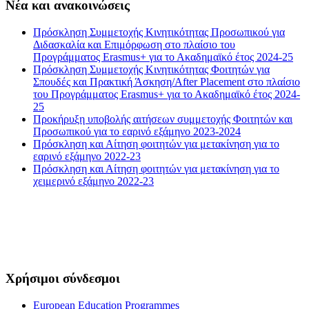
Νέα και ανακοινώσεις
Πρόσκληση Συμμετοχής Κινητικότητας Προσωπικού για
Διδασκαλία και Επιμόρφωση στο πλαίσιο του
Προγράμματος Erasmus+ για το Ακαδημαϊκό έτος 2024-25
Πρόσκληση Συμμετοχής Κινητικότητας Φοιτητών για
Σπουδές και Πρακτική Άσκηση/After Placement στο πλαίσιο
του Προγράμματος Erasmus+ για το Ακαδημαϊκό έτος 2024-
25
Προκήρυξη υποβολής αιτήσεων συμμετοχής Φοιτητών και
Προσωπικού για το εαρινό εξάμηνο 2023-2024
Πρόσκληση και Αίτηση φοιτητών για μετακίνηση για το
εαρινό εξάμηνο 2022-23
Πρόσκληση και Αίτηση φοιτητών για μετακίνηση για το
χειμερινό εξάμηνο 2022-23
Χρήσιμοι σύνδεσμοι
European Education Programmes