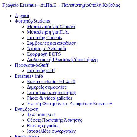
Γραφείο Erasmus+ Δι.Πα.Ε. - Πανεπιστημιούπολη Καβάλας
Αρχική
Φοιτητές/Students
Μετακίνηση για Σπουδές
Μετακίνηση για Π.Α.
Incoming students
Συμβουλές και ασφάλιση
Άτομα με Αναπηρία
Εφαρμογή ECTS
Διαδικτυακή Γλωσσική Υποστήριξη
Προσωπικό/Staff
Incoming staff
Erasmus+ info
Erasmus charter 2014-20
Διμερείς συμφωνίες
Στατιστικά κινητικότητας
Photo & video galleries
Ένωση Φοιτητών και Αποφοίτων Erasmus+
Ενημέρωση
Τελευταία νέα
Θέσεις Πρακτικής Άσκησης
Θέσεις εργασίας
Ιστοσελίδες συνεργατών
Επικοινωνία