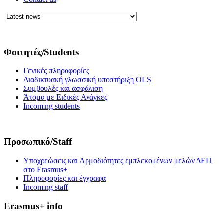
Φοιτητές/Students
Γενικές πληροφορίες
Διαδικτυακή γλωσσική υποστήριξη OLS
Συμβουλές και ασφάλιση
Άτομα με Ειδικές Ανάγκες
Incoming students
Προσωπικό/Staff
Υποχρεώσεις και Αρμοδιότητες εμπλεκομένων μελών ΔΕΠ
στο Erasmus+
Πληροφορίες και έγγραφα
Incoming staff
Erasmus+ info