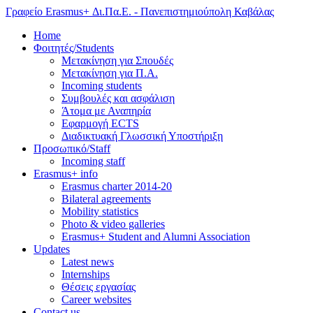
Γραφείο Erasmus+ Δι.Πα.Ε. - Πανεπιστημιούπολη Καβάλας
Home
Φοιτητές/Students
Μετακίνηση για Σπουδές
Μετακίνηση για Π.Α.
Incoming students
Συμβουλές και ασφάλιση
Άτομα με Αναπηρία
Εφαρμογή ECTS
Διαδικτυακή Γλωσσική Υποστήριξη
Προσωπικό/Staff
Incoming staff
Erasmus+ info
Erasmus charter 2014-20
Bilateral agreements
Mobility statistics
Photo & video galleries
Erasmus+ Student and Alumni Association
Updates
Latest news
Internships
Θέσεις εργασίας
Career websites
Contact us