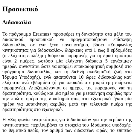
Προσωπικό
Διδασκαλία
Το πρόγραμμα Erasmus+ προσφέρει τη δυνατότητα στα μέλη του
διδακτικού προσωπικού να πραγματοποιήσουν επίσκεψη
διδασκαλίας σε ένα ξένο πανεπιστήμιο, βάσει «Συμφωνίας
κινητικότητας για διδασκαλία», διάρκειας από 1 έως 8 εβδομάδες
(η ελάχιστη επιλέξιμη διάρκεια παραμονής για τη δραστηριότητα
είναι 2 ημέρες, ωστόσο μία ελάχιστη διάρκεια 5 εργάσιμων
ημερών συνιστάται ώστε να υπάρξει εποικοδομητική συμβολή στο
πρόγραμμα διδασκαλίας και τη διεθνή ακαδημαϊκή ζωή στο
Ίδρυμα Υποδοχής), ενώ απαιτούνται 10 ώρες διδασκαλίας κατ'
ελάχιστο ανά εβδομάδα (ή για οποιαδήποτε μικρότερη διάρκεια
παραμονής). Αποζημιώνονται οι ημέρες της παραμονής για τη
δραστηριότητα, καθώς και μία ημέρα για μετακίνηση ακριβώς πριν
την πρώτη ημέρα της δραστηριότητας στο εξωτερικό ή/και μία
ημέρα για μετακίνηση ακριβώς μετά την τελευταία ημέρα της
δραστηριότητας στο εξωτερικό.
Η «Συμφωνία κινητικότητας για διδασκαλία» για την περίοδο της
κινητικότητας, περιλαμβάνει τα στοιχεία του Ιδρύματος υποδοχής,
το θεματικό πεδίο, τον αριθμό των διδακτέων ωρών, το επίπεδο