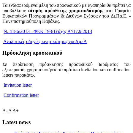
Τα ενδιαφερόμενα μέλη του προσωπικού με αναπηρία θα πρέπει να
υποβάλλουν
αίτηση πρόσθετης χρηματοδότησης
στο Γραφείο
Ευρωπαϊκών Προγραμμάτων & Διεθνών Σχέσεων του Δι.Πα.Ε. -
Πανεπιστημιούπολη Καβάλας.
Ν. 4186/2013 - ΦΕΚ 193/Τεύχος Α'/17.9.2013
Αναλυτικές οδηγίες κινητικότητας για ΑμεΑ
Πρόσκληση προσωπικού
Σε περίπτωση πρόσκλησης προσωπικού Ιδρύματος του
εξωτερικού, χρησιμοποιήστε τα πρότυπα invitation και confirmation
letters παρακάτω.
Invitation letter
Confirmation letter
A-
A
A+
Latest news