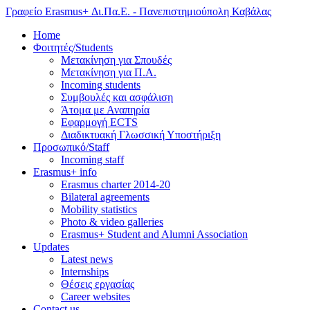
Γραφείο Erasmus+ Δι.Πα.Ε. - Πανεπιστημιούπολη Καβάλας
Home
Φοιτητές/Students
Μετακίνηση για Σπουδές
Μετακίνηση για Π.Α.
Incoming students
Συμβουλές και ασφάλιση
Άτομα με Αναπηρία
Εφαρμογή ECTS
Διαδικτυακή Γλωσσική Υποστήριξη
Προσωπικό/Staff
Incoming staff
Erasmus+ info
Erasmus charter 2014-20
Bilateral agreements
Mobility statistics
Photo & video galleries
Erasmus+ Student and Alumni Association
Updates
Latest news
Internships
Θέσεις εργασίας
Career websites
Contact us