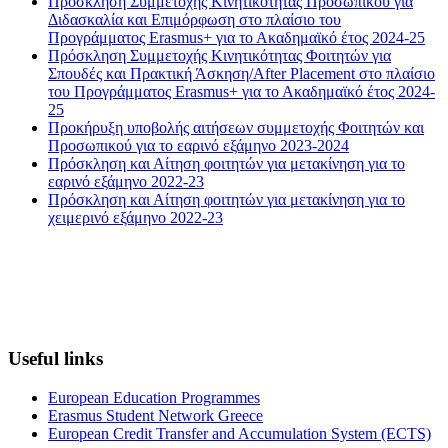
Πρόσκληση Συμμετοχής Κινητικότητας Προσωπικού για
Διδασκαλία και Επιμόρφωση στο πλαίσιο του
Προγράμματος Erasmus+ για το Ακαδημαϊκό έτος 2024-25
Πρόσκληση Συμμετοχής Κινητικότητας Φοιτητών για
Σπουδές και Πρακτική Άσκηση/After Placement στο πλαίσιο
του Προγράμματος Erasmus+ για το Ακαδημαϊκό έτος 2024-
25
Προκήρυξη υποβολής αιτήσεων συμμετοχής Φοιτητών και
Προσωπικού για το εαρινό εξάμηνο 2023-2024
Πρόσκληση και Αίτηση φοιτητών για μετακίνηση για το
εαρινό εξάμηνο 2022-23
Πρόσκληση και Αίτηση φοιτητών για μετακίνηση για το
χειμερινό εξάμηνο 2022-23
Useful links
European Education Programmes
Erasmus Student Network Greece
European Credit Transfer and Accumulation System (ECTS)