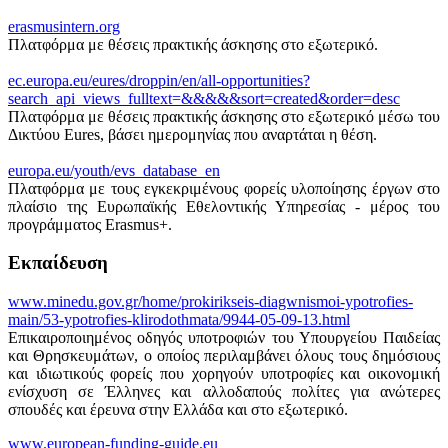
erasmusintern.org
Πλατφόρμα με θέσεις πρακτικής άσκησης στο εξωτερικό.
ec.europa.eu/eures/droppin/en/all-opportunities?
search_api_views_fulltext=&&&&&sort=created&order=desc
Πλατφόρμα με θέσεις πρακτικής άσκησης στο εξωτερικό μέσω του
Δικτύου Eures, βάσει ημερομηνίας που αναρτάται η θέση.
europa.eu/youth/evs_database_en
Πλατφόρμα με τους εγκεκριμένους φορείς υλοποίησης έργων στο
πλαίσιο της Ευρωπαϊκής Εθελοντικής Υπηρεσίας - μέρος του
προγράμματος Erasmus+.
Εκπαίδευση
www.minedu.gov.gr/home/prokirikseis-diagwnismoi-ypotrofies-
main/53-ypotrofies-klirodothmata/9944-05-09-13.html
Επικαιροποιημένος οδηγός υποτροφιών του Υπουργείου Παιδείας
και Θρησκευμάτων, ο οποίος περιλαμβάνει όλους τους δημόσιους
και ιδιωτικούς φορείς που χορηγούν υποτροφίες και οικονομική
ενίσχυση σε Έλληνες και αλλοδαπούς πολίτες για ανώτερες
σπουδές και έρευνα στην Ελλάδα και στο εξωτερικό.
www.european-funding-guide.eu