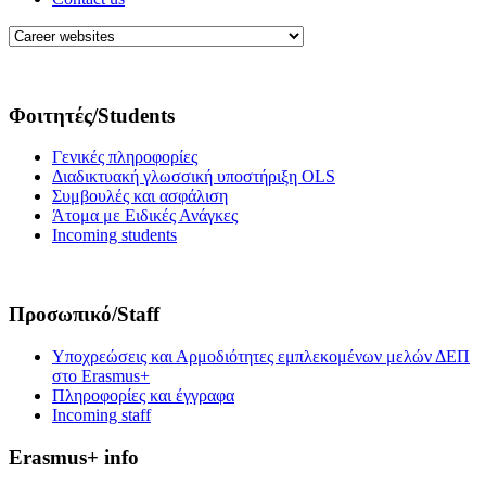
Φοιτητές/Students
Γενικές πληροφορίες
Διαδικτυακή γλωσσική υποστήριξη OLS
Συμβουλές και ασφάλιση
Άτομα με Ειδικές Ανάγκες
Incoming students
Προσωπικό/Staff
Υποχρεώσεις και Αρμοδιότητες εμπλεκομένων μελών ΔΕΠ
στο Erasmus+
Πληροφορίες και έγγραφα
Incoming staff
Erasmus+ info