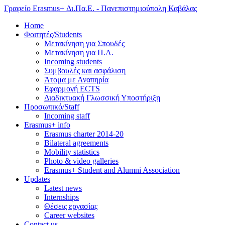
Γραφείο Erasmus+ Δι.Πα.Ε. - Πανεπιστημιούπολη Καβάλας
Home
Φοιτητές/Students
Μετακίνηση για Σπουδές
Μετακίνηση για Π.Α.
Incoming students
Συμβουλές και ασφάλιση
Άτομα με Αναπηρία
Εφαρμογή ECTS
Διαδικτυακή Γλωσσική Υποστήριξη
Προσωπικό/Staff
Incoming staff
Erasmus+ info
Erasmus charter 2014-20
Bilateral agreements
Mobility statistics
Photo & video galleries
Erasmus+ Student and Alumni Association
Updates
Latest news
Internships
Θέσεις εργασίας
Career websites
Contact us