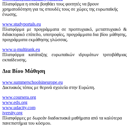
Πλατφόρμα η οποία βοηθάει τους φοιτητές να βρουν
χρηματοδότηση για τις σπουδές τους σε χώρες της ευρωπαϊκής
ένωσης.
www.studyportals.eu
Πλατφόρμα με προγράμματα σε προπτυχιακό, μεταπτυχιακό &
διδακτορικό επίπεδο, υποτροφίες, προγράμματα δια βίου μάθησης,
προγράμματα εκμάθησης γλώσσας.
www.u-multirank.eu
Πλατφόρμα κατάταξης ευρωπαϊκών ιδρυμάτων τριτοβάθμιας
εκπαίδευσης.
Δια Βίου Μάθηση
www.summerschoolsineurope.eu
Δικτυακός τόπος με θερινά σχολεία στην Ευρώπη.
www.coursera.org
www.edx.org
www.udacity.com
iversity.org
Πλατφόρμες με δωρεάν διαδικτυακά μαθήματα από τα καλύτερα
πανεπιστήμια του κόσμου.