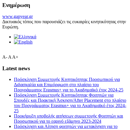
Ενημέρωση
www.gapyear.gr
Δικτυακός τόπος που παρουσιάζει τις ευκαιρίες κινητικότητας στην
Ευρώπη.
A-
A
A+
Latest news
Πρόσκληση Συμμετοχής Κινητικότητας Προσωπικού για
Διδασκαλία και Επιμόρφωση στο πλαίσιο του
Προγράμματος Erasmus+ για το Ακαδημαϊκό έτος 2024-25
Πρόσκληση Συμμετοχής Κινητικότητας Φοιτητών για
Σπουδές και Πρακτική Άσκηση/After Placement στο πλαίσιο
του Προγράμματος Erasmus+ για το Ακαδημαϊκό έτος 2024-
25
Προκήρυξη υποβολής αιτήσεων συμμετοχής Φοιτητών και
Προσωπικού για το εαρινό εξάμηνο 2023-2024
Πρόσκληση και Αίτηση φοιτητών για μετακίνηση για το