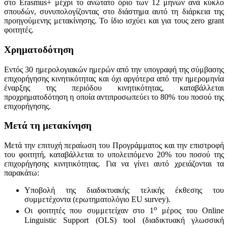
στο Erasmus+ μέχρι το ανώτατο όριο των 12 μηνών ανά κύκλο
σπουδών, συνυπολογίζοντας στο διάστημα αυτό τη διάρκεια της
προηγούμενης μετακίνησης. Το ίδιο ισχύει και για τους zero grant
φοιτητές.
Χρηματοδότηση
Εντός 30 ημερολογιακών ημερών από την υπογραφή της σύμβασης
επιχορήγησης κινητικότητας και όχι αργότερα από την ημερομηνία
έναρξης της περιόδου κινητικότητας, καταβάλλεται
προχρηματοδότηση η οποία αντιπροσωπεύει το 80% του ποσού της
επιχορήγησης.
Μετά τη μετακίνηση
Μετά την επιτυχή περαίωση του Προγράμματος και την επιστροφή
του φοιτητή, καταβάλλεται το υπολειπόμενο 20% του ποσού της
επιχορήγησης κινητικότητας. Για να γίνει αυτό χρειάζονται τα
παρακάτω:
Υποβολή της διαδικτυακής τελικής έκθεσης του
συμμετέχοντα (ερωτηματολόγιο EU survey).
ο
Οι φοιτητές που συμμετείχαν στο 1
μέρος του Οnline
Linguistic Support (OLS) tool (διαδικτυακή γλωσσική