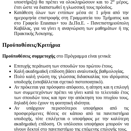
ο
υποστήριξη) θα πρέπει να ολοκληρώσουν και το 2
μέρος,
έτσι ώστε να διαπιστωθεί η γλωσσική τους πρόοδος.
Κατάθεση όλων των εντύπων μέσα σε 1 μήνα από την
ημερομηνία επιστροφής στη Γραμματεία του Τμήματος και
στο Γραφείο Erasmus+ του Δι.Πα.Ε. - Πανεπιστημιούπολη
Καβάλας, για να γίνει η αναγνώριση των μαθημάτων ή της
Πρακτικής Άσκησης.
Προϋποθέσεις/Κριτήρια
Προϋποθέσεις συμμετοχής
στο Πρόγραμμα είναι γενικά:
Επιτυχής περάτωση των σπουδών του πρώτου έτους.
Καλή ακαδημαϊκή επίδοση βάσει αναλυτικής βαθμολογίας.
Πολύ καλή γνώση της γλώσσας διδασκαλίας του ιδρύματος
υποδοχής (υποβάλλεται σχετικό πιστοποιητικό).
Αν πρόκειται για πρόσφατο απόφοιτο, η αίτηση και η επιλογή
των συμμετεχόντων πρέπει να γίνει κατά το τελευταίο έτος
των σπουδών τους και πριν την απόκτηση του πτυχίου τους,
δηλαδή όσο έχουν τη φοιτητική ιδιότητα.
Αν υπάρχουν περισσότεροι υποψήφιοι από τις
προσφερόμενες θέσεις σε κάποιο από τα πανεπιστήμια
υποδοχής, τότε επιλέγεται ο υποψήφιος με την καλύτερη
ακαδημαϊκή επίδοση. Οι υπόλοιποι υποψήφιοι μπορούν να
γίνουν δεκτοί στο πανεπιστήμιο της επόμενης επιλογής τους.