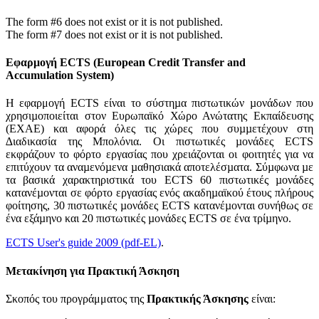
The form #6 does not exist or it is not published.
The form #7 does not exist or it is not published.
Εφαρμογή ECTS (European Credit Transfer and
Accumulation System)
Η εφαρμογή ECTS είναι το σύστηµα πιστωτικών µονάδων που
χρησιµοποιείται στον Ευρωπαϊκό Χώρο Ανώτατης Εκπαίδευσης
(ΕΧΑΕ) και αφορά όλες τις χώρες που συµµετέχουν στη
∆ιαδικασία της Μπολόνια. Οι πιστωτικές µονάδες ECTS
εκφράζουν το φόρτο εργασίας που χρειάζονται οι φοιτητές για να
επιτύχουν τα αναµενόµενα µαθησιακά αποτελέσµατα. Σύµφωνα µε
τα βασικά χαρακτηριστικά του ECTS 60 πιστωτικές µονάδες
κατανέµονται σε φόρτο εργασίας ενός ακαδηµαϊκού έτους πλήρους
φοίτησης, 30 πιστωτικές µονάδες ECTS κατανέµονται συνήθως σε
ένα εξάµηνο και 20 πιστωτικές µονάδες ECTS σε ένα τρίµηνο.
ECTS User's guide 2009 (pdf-EL)
.
Μετακίνηση για Πρακτική Άσκηση
Σκοπός του προγράμματος της
Πρακτικής Άσκησης
είναι: