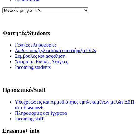
Φοιτητές/Students
Γενικές πληροφορίες
Διαδικτυακή γλωσσική υποστήριξη OLS
Συμβουλές και ασφάλιση
Άτομα με Ειδικές Ανάγκες
Incoming students
Προσωπικό/Staff
Υποχρεώσεις και Αρμοδιότητες εμπλεκομένων μελών ΔΕΠ
στο Erasmus+
Πληροφορίες και έγγραφα
Incoming staff
Erasmus+ info