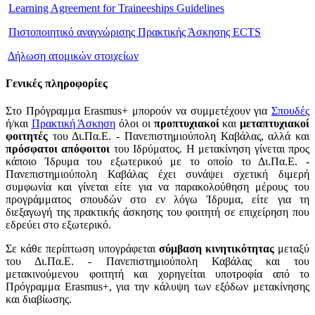
Learning Agreement for Traineeships Guidelines
Πιστοποιητικό αναγνώρισης Πρακτικής Άσκησης ECTS
Δήλωση ατομικών στοιχείων
Γενικές πληροφορίες
Στο Πρόγραμμα Erasmus+ μπορούν να συμμετέχουν για
Σπουδές
ή/και
Πρακτική Άσκηση
όλοι οι
προπτυχιακοί
και
μεταπτυχιακοί
φοιτητές
του Δι.Πα.Ε. - Πανεπιστημιούπολη Καβάλας, αλλά και
πρόσφατοι απόφοιτοι
του Ιδρύματος. Η μετακίνηση γίνεται προς
κάποιο Ίδρυμα του εξωτερικού με το οποίο το Δι.Πα.Ε. -
Πανεπιστημιούπολη Καβάλας έχει συνάψει σχετική διμερή
συμφωνία και γίνεται είτε για να παρακολούθηση μέρους του
προγράμματος σπουδών στο εν λόγω Ίδρυμα, είτε για τη
διεξαγωγή της πρακτικής άσκησης του φοιτητή σε επιχείρηση που
εδρεύει στο εξωτερικό.
Σε κάθε περίπτωση υπογράφεται
σύμβαση κινητικότητας
μεταξύ
του Δι.Πα.Ε. - Πανεπιστημιούπολη Καβάλας και του
μετακινούμενου φοιτητή και χορηγείται υποτροφία από το
Πρόγραμμα Erasmus+, για την κάλυψη των εξόδων μετακίνησης
και διαβίωσης.