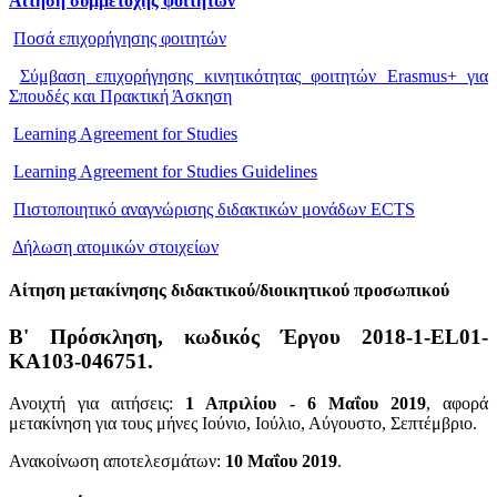
Αίτηση συμμετοχής φοιτητών
Ποσά επιχορήγησης φοιτητών
Σύμβαση επιχορήγησης κινητικότητας φοιτητών Erasmus+ για
Σπουδές και Πρακτική Άσκηση
Learning Agreement for Studies
Learning Agreement for Studies Guidelines
Πιστοποιητικό αναγνώρισης διδακτικών μονάδων ECTS
Δήλωση ατομικών στοιχείων
Αίτηση μετακίνησης διδακτικού/διοικητικού προσωπικού
Β' Πρόσκληση, κωδικός Έργου 2018-1-EL01-
KA103-046751.
Ανοιχτή για αιτήσεις:
1 Απριλίου - 6 Μαΐου 2019
, αφορά
μετακίνηση για τους μήνες Ιούνιο, Ιούλιο, Αύγουστο, Σεπτέμβριο.
Ανακοίνωση αποτελεσμάτων:
10
Μαΐου 2019
.