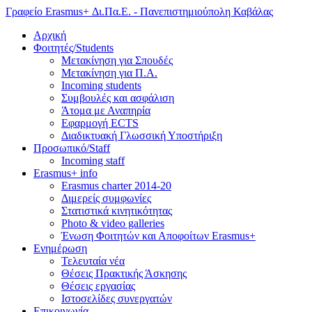
Γραφείο Erasmus+ Δι.Πα.Ε. - Πανεπιστημιούπολη Καβάλας
Αρχική
Φοιτητές/Students
Μετακίνηση για Σπουδές
Μετακίνηση για Π.Α.
Incoming students
Συμβουλές και ασφάλιση
Άτομα με Αναπηρία
Εφαρμογή ECTS
Διαδικτυακή Γλωσσική Υποστήριξη
Προσωπικό/Staff
Incoming staff
Erasmus+ info
Erasmus charter 2014-20
Διμερείς συμφωνίες
Στατιστικά κινητικότητας
Photo & video galleries
Ένωση Φοιτητών και Αποφοίτων Erasmus+
Ενημέρωση
Τελευταία νέα
Θέσεις Πρακτικής Άσκησης
Θέσεις εργασίας
Ιστοσελίδες συνεργατών
Επικοινωνία