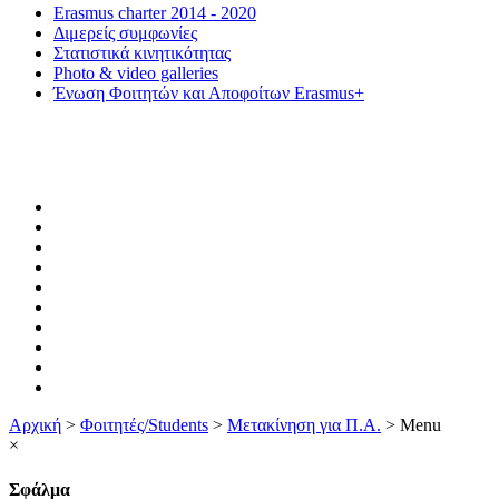
Erasmus charter 2014 - 2020
Διμερείς συμφωνίες
Στατιστικά κινητικότητας
Photo & video galleries
Ένωση Φοιτητών και Αποφοίτων Erasmus+
Αρχική
>
Φοιτητές/Students
>
Μετακίνηση για Π.Α.
>
Menu
×
Σφάλμα