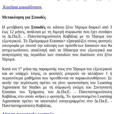
Κριτήρια μοριοδότησης
Μετακίνηση για Σπουδές
Η μετάβαση για
Σπουδές
σε κάποιο ξένο Ίδρυμα διαρκεί από 3
έως 12 μήνες, ανάλογα με τη διμερή συμφωνία που έχει συνάψει
το Δι.Πα.Ε. - Πανεπιστημιούπολη Καβάλας με το Ίδρυμα του
εξωτερικού. Το Πρόγραμμα Erasmus+ εξασφαλίζει στους φοιτητές
υποτροφία με σκοπό την κάλυψη των πρόσθετων δαπανών που θα
αντιμετωπίσουν, απαλλαγή από τα δίδακτρα στο εξωτερικό και
αναγνώριση της περιόδου των σπουδών που διανύουν στο ξένο
Ίδρυμα.
ο
Κατά τον 1
μήνα της παραμονής τους στο Ίδρυμα του εξωτερικού
και αν υπάρχει λόγος, οι φοιτητές μπορούν να αλλάξουν 1 ή
περισσότερα μαθήματα που προτίθενται να παρακολουθήσουν. Σε
αυτήν την περίπτωση πρέπει να γίνει τροποποίηση του Learning
Agreement for Studies με τη σύμφωνη γνώμη του Συντονιστή
Erasmus του Τμήματος του Δι.Πα.Ε. - Πανεπιστημιούπολη
Καβάλας στο οποίο ανήκει ο φοιτητής. Το τροποποιημένο Learning
Agreement πρέπει να αποσταλεί υπογεγραμμένο στο Δι.Πα.Ε. -
Πανεπιστημιούπολη Καβάλας.