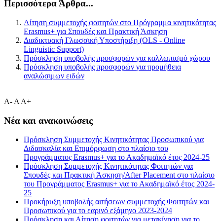
Περισσότερα Άρθρα...
Αίτηση συμμετοχής φοιτητών στο Πρόγραμμα κινητικότητας
Erasmus+ για Σπουδές και Πρακτική Άσκηση
Διαδικτυακή Γλωσσική Υποστήριξη (OLS - Online
Linguistic Support)
Πρόσκληση υποβολής προσφορών για καλλωπισμό χώρου
Πρόσκληση υποβολής προσφορών για προμήθεια
αναλώσιμων ειδών
A-
A
A+
Νέα και ανακοινώσεις
Πρόσκληση Συμμετοχής Κινητικότητας Προσωπικού για
Διδασκαλία και Επιμόρφωση στο πλαίσιο του
Προγράμματος Erasmus+ για το Ακαδημαϊκό έτος 2024-25
Πρόσκληση Συμμετοχής Κινητικότητας Φοιτητών για
Σπουδές και Πρακτική Άσκηση/After Placement στο πλαίσιο
του Προγράμματος Erasmus+ για το Ακαδημαϊκό έτος 2024-
25
Προκήρυξη υποβολής αιτήσεων συμμετοχής Φοιτητών και
Προσωπικού για το εαρινό εξάμηνο 2023-2024
Πρόσκληση και Αίτηση φοιτητών για μετακίνηση για το