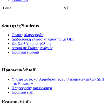
Φοιτητές/Students
Γενικές πληροφορίες
Διαδικτυακή γλωσσική υποστήριξη OLS
Συμβουλές και ασφάλιση
Άτομα με Ειδικές Ανάγκες
Incoming students
Προσωπικό/Staff
Υποχρεώσεις και Αρμοδιότητες εμπλεκομένων μελών ΔΕΠ
στο Erasmus+
Πληροφορίες και έγγραφα
Incoming staff
Erasmus+ info