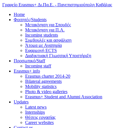
Γραφείο Erasmus+ Δι.Πα.Ε. - Πανεπιστημιούπολη Καβάλας
Home
Φοιτητές/Students
Μετακίνηση για Σπουδές
Μετακίνηση για Π.Α.
Incoming students
Συμβουλές και ασφάλιση
Άτομα με Αναπηρία
Εφαρμογή ECTS
Διαδικτυακή Γλωσσική Υποστήριξη
Προσωπικό/Staff
Incoming staff
Erasmus+ info
Erasmus charter 2014-20
Bilateral agreements
Mobility statistics
Photo & video galleries
Erasmus+ Student and Alumni Association
Updates
Latest news
Internships
Θέσεις εργασίας
Career websites
Contact us