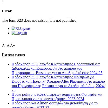
×
Error
The form #23 does not exist or it is not published.
A-
A
A+
Latest news
Πρόσκληση Συμμετοχής Κινητικότητας Προσωπικού για
Διδασκαλία και Επιμόρφωση στο πλαίσιο του
Προγράμματος Erasmus+ για το Ακαδημαϊκό έτος 2024-25
Πρόσκληση Συμμετοχής Κινητικότητας Φοιτητών για
Σπουδές και Πρακτική Άσκηση/After Placement στο πλαίσιο
του Προγράμματος Erasmus+ για το Ακαδημαϊκό έτος 2024-
25
Προκήρυξη υποβολής αιτήσεων συμμετοχής Φοιτητών και
Προσωπικού για το εαρινό εξάμηνο 2023-2024
Πρόσκληση και Αίτηση φοιτητών για μετακίνηση για το
εαρινό εξάμηνο 2022-23