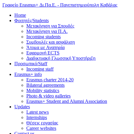
Γραφείο Erasmus+ Δι.Πα.Ε. - Πανεπιστημιούπολη Καβάλας
Home
Φοιτητές/Students
Μετακίνηση για Σπουδές
Μετακίνηση για Π.Α.
Incoming students
Συμβουλές και ασφάλιση
Άτομα με Αναπηρία
Εφαρμογή ECTS
Διαδικτυακή Γλωσσική Υποστήριξη
Προσωπικό/Staff
Incoming staff
Erasmus+ info
Erasmus charter 2014-20
Bilateral agreements
Mobility statistics
Photo & video galleries
Erasmus+ Student and Alumni Association
Updates
Latest news
Internships
Θέσεις εργασίας
Career websites
Contact us