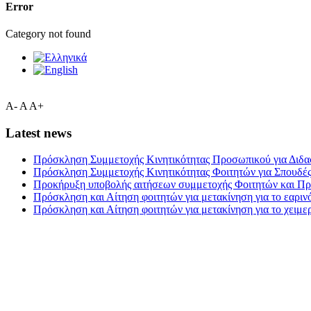
Error
Category not found
A-
A
A+
Latest news
Πρόσκληση Συμμετοχής Κινητικότητας Προσωπικού για Διδασ
Πρόσκληση Συμμετοχής Κινητικότητας Φοιτητών για Σπουδές 
Προκήρυξη υποβολής αιτήσεων συμμετοχής Φοιτητών και Προ
Πρόσκληση και Αίτηση φοιτητών για μετακίνηση για το εαριν
Πρόσκληση και Αίτηση φοιτητών για μετακίνηση για το χειμε