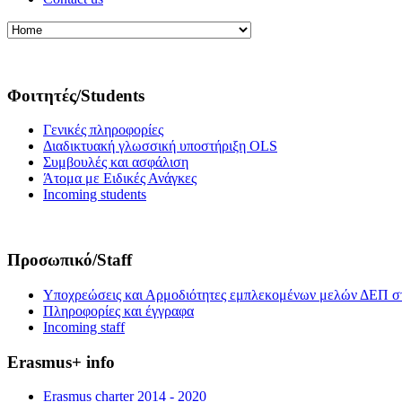
Φοιτητές/Students
Γενικές πληροφορίες
Διαδικτυακή γλωσσική υποστήριξη OLS
Συμβουλές και ασφάλιση
Άτομα με Ειδικές Ανάγκες
Incoming students
Προσωπικό/Staff
Υποχρεώσεις και Αρμοδιότητες εμπλεκομένων μελών ΔΕΠ σ
Πληροφορίες και έγγραφα
Incoming staff
Erasmus+ info
Erasmus charter 2014 - 2020