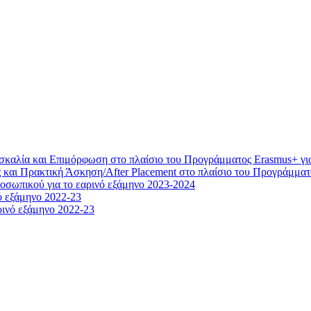
καλία και Επιμόρφωση στο πλαίσιο του Προγράμματος Erasmus+ για
και Πρακτική Άσκηση/After Placement στο πλαίσιο του Προγράμματ
σωπικού για το εαρινό εξάμηνο 2023-2024
ό εξάμηνο 2022-23
ρινό εξάμηνο 2022-23